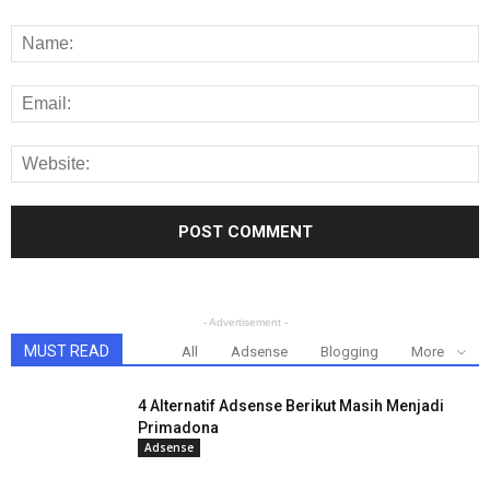
- Advertisement -
MUST READ
All
Adsense
Blogging
More
4 Alternatif Adsense Berikut Masih Menjadi
Primadona
Adsense